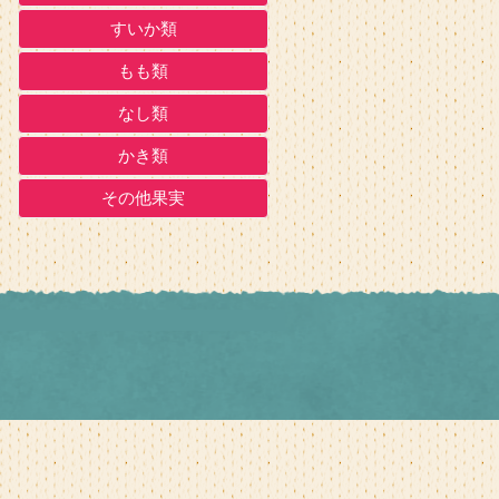
すいか類
もも類
なし類
かき類
その他果実