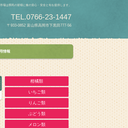
青果市場は県民の皆様に食の安心・安全と旬を提供します。
TEL.0766-23-1447
〒933-0852 富山県高岡市下黒田777-56
用情報
柑橘類
いちご類
りんご類
ぶどう類
メロン類