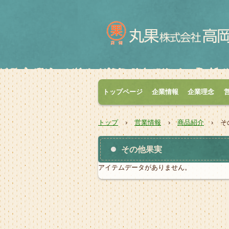
トップページ
企業情報
企業理念
トップ
›
営業情報
›
商品紹介
›
そ
その他果実
アイテムデータがありません。