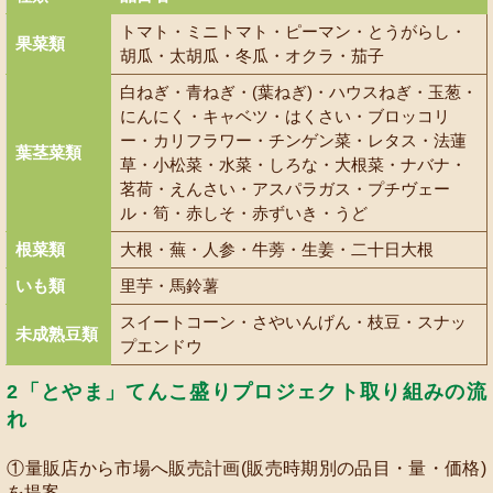
トマト・ミニトマト・ピーマン・とうがらし・
果菜類
胡瓜・太胡瓜・冬瓜・オクラ・茄子
白ねぎ・青ねぎ・(葉ねぎ)・ハウスねぎ・玉葱・
にんにく・キャベツ・はくさい・ブロッコリ
ー・カリフラワー・チンゲン菜・レタス・法蓮
葉茎菜類
草・小松菜・水菜・しろな・大根菜・ナバナ・
茗荷・えんさい・アスパラガス・プチヴェー
ル・筍・赤しそ・赤ずいき・うど
根菜類
大根・蕪・人参・牛蒡・生姜・二十日大根
いも類
里芋・馬鈴薯
スイートコーン・さやいんげん・枝豆・スナッ
未成熟豆類
プエンドウ
2「とやま」てんこ盛りプロジェクト取り組みの流
れ
①量販店から市場へ販売計画(販売時期別の品目・量・価格)
を提案