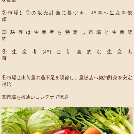
②市場は①の販売計画に基づき、JA等へ生産を依
頼
③JA等は生産者を特定し市場と生産契
約
④生産者(JA)は計画的な生産出
荷
⑤市場は出荷量の過不足を調節し、量販店へ契約野菜を安定
補給
⑥市場を核通いコンテナ
で流通