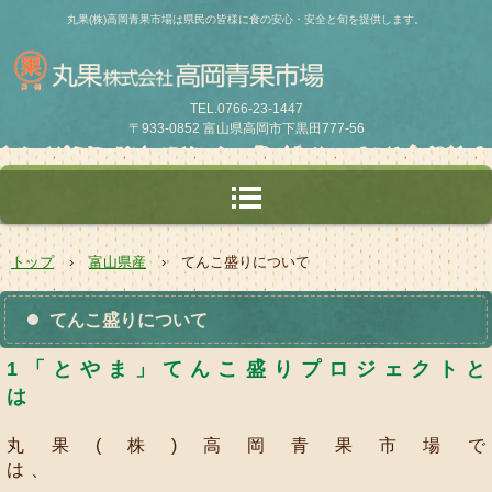
丸果(株)高岡青果市場は県民の皆様に食の安心・安全と旬を提供します。
TEL.0766-23-1447
〒933-0852 富山県高岡市下黒田777-56
トップ
›
富山県産
›
てんこ盛りについて
てんこ盛りについて
1「とやま」てんこ盛りプロジェクトと
は
丸果(株)高岡青果市場で
は、