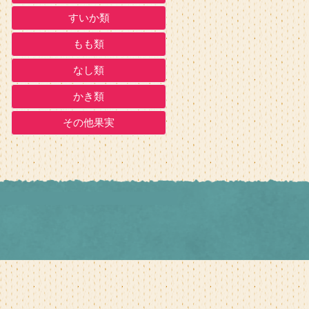
すいか類
もも類
なし類
かき類
その他果実