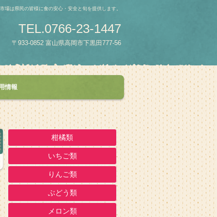
青果市場は県民の皆様に食の安心・安全と旬を提供します。
TEL.0766-23-1447
〒933-0852 富山県高岡市下黒田777-56
用情報
柑橘類
いちご類
りんご類
ぶどう類
メロン類