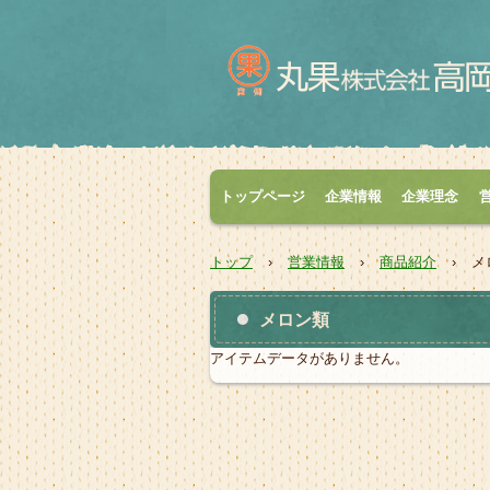
トップページ
企業情報
企業理念
トップ
›
営業情報
›
商品紹介
›
メ
メロン類
アイテムデータがありません。