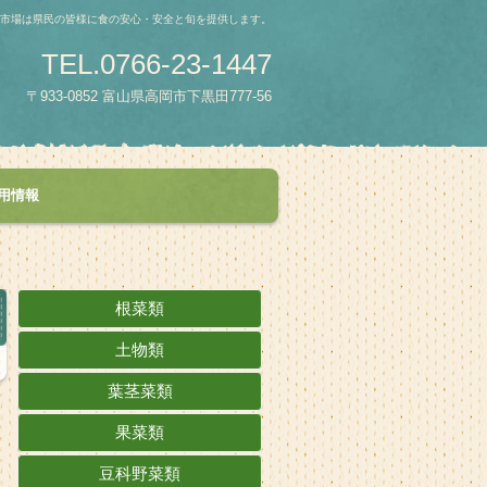
青果市場は県民の皆様に食の安心・安全と旬を提供します。
TEL.0766-23-1447
〒933-0852 富山県高岡市下黒田777-56
用情報
根菜類
土物類
葉茎菜類
果菜類
豆科野菜類