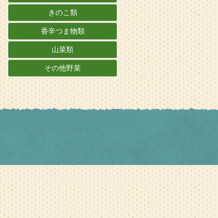
きのこ類
香辛つま物類
山菜類
その他野菜