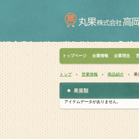
トップページ
企業情報
企業理念
トップ
›
営業情報
›
商品紹介
›
果
果菜類
アイテムデータがありません。